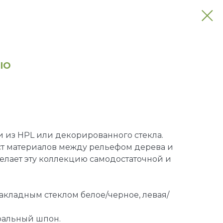
IO
и из HPL или декорированного стекла.
ст материалов между рельефом дерева и
елает эту коллекцию самодостаточной и
накладным стеклом белое/черное, левая/
ральный шпон.