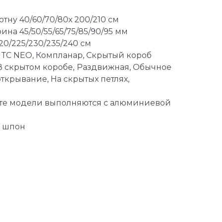
отну 40/60/70/80х 200/210 см
на 45/50/55/65/75/85/90/95 мм
220/225/230/235/240 см
 ТС NEO, Компланар, Скрытый короб
В скрытом коробе,
Раздвижная, Обычное
ткрывание, На скрытых петлях,
рте модели выполняются с алюминиевой
й шпон