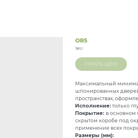
OR5
SKU:
УЗНАТЬ ЦЕНУ
Максимальный минима
шпонированных дверей.
пространствах, оформл
Исполнение:
только гл
Покрытие:
в основном 
скрытом коробе под ок
применение всех покры
Размеры (мм):