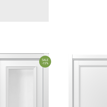
SALE
-15%