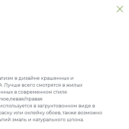
лизм в дизайне крашенных и
 Лучше всего смотрятся в жилых
енных в современном стиле
ухое,левая/правая
используется в загрунтовонном виде в
раску или оклейку обоев, также возможно
тий эмаль и натурального шпона.