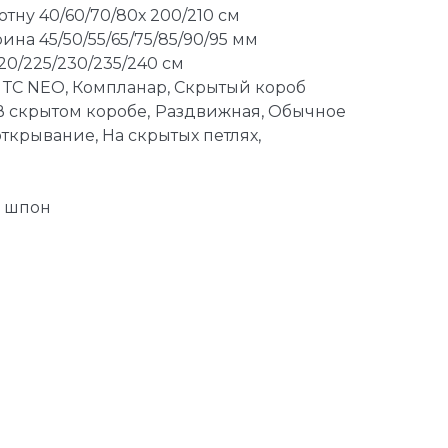
отну 40/60/70/80х 200/210 см
на 45/50/55/65/75/85/90/95 мм
220/225/230/235/240 см
 ТС NEO, Компланар, Скрытый короб
В скрытом коробе,
Раздвижная, Обычное
ткрывание, На скрытых петлях,
й шпон