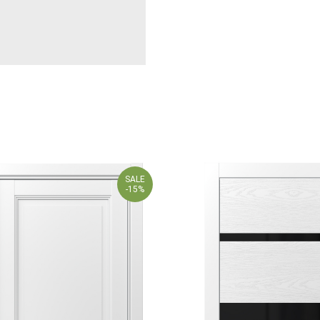
SALE
-15%