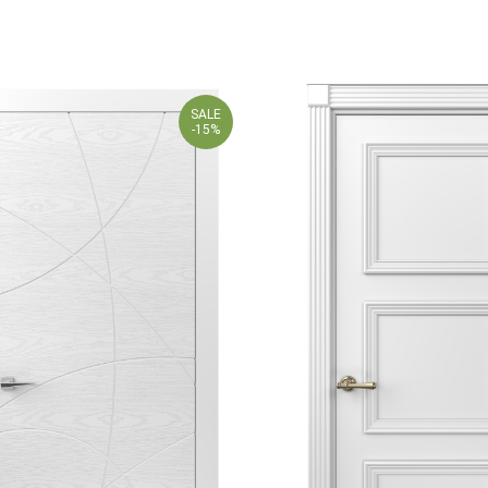
SALE
-15%