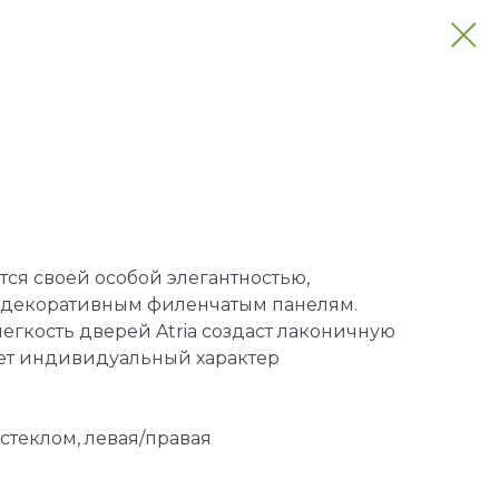
ся своей особой элегантностью,
я декоративным филенчатым панелям.
легкость дверей Atria создаст лаконичную
ет индивидуальный характер
 стеклом, левая/правая